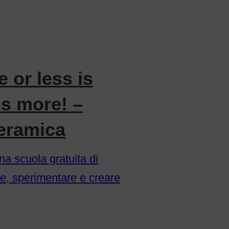
 or less is
is more! –
eramica
a scuola gratuita di
e, sperimentare e creare