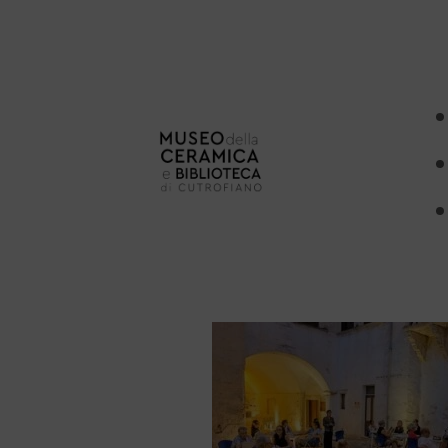
Da non perde
Ogni mese vi aspettano eve
Scopri il nostro calendar