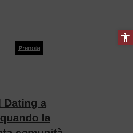
Open toolbar
Prenota
i per tutti.
 Dating a
 quando la
enta comunità