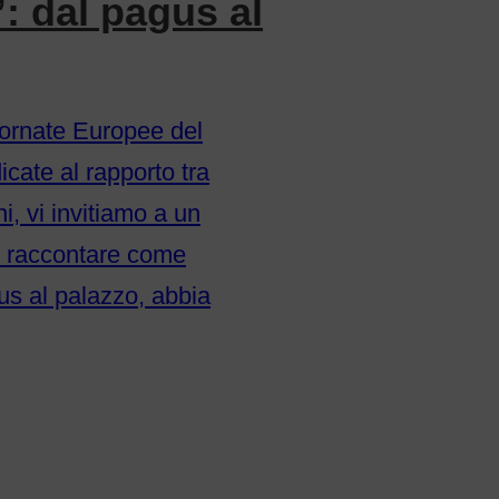
 dal pagus al
iornate Europee del
cate al rapporto tra
i, vi invitiamo a un
r raccontare come
gus al palazzo, abbia