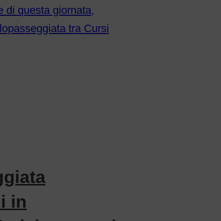
 di questa giornata,
lopasseggiata tra Cursi
giata
i in