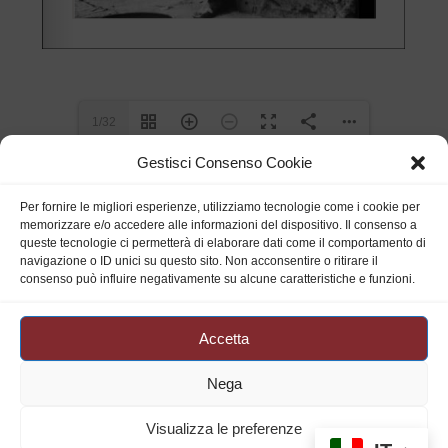
1/32
Gestisci Consenso Cookie
Per fornire le migliori esperienze, utilizziamo tecnologie come i cookie per
memorizzare e/o accedere alle informazioni del dispositivo. Il consenso a
queste tecnologie ci permetterà di elaborare dati come il comportamento di
navigazione o ID unici su questo sito. Non acconsentire o ritirare il
Orari
consenso può influire negativamente su alcune caratteristiche e funzioni.
Lunedì - venerdì
Mattina:
9:00-13:00
Accetta
Pomeriggio:
15:00-20:00
Museo della Ceramica
Sabato
e Biblioteca
Mattina:
9:00-13:00
Piazza Municipio,
Nega
73020 Cutrofiano (LE)
Seguici
Visualizza le preferenze