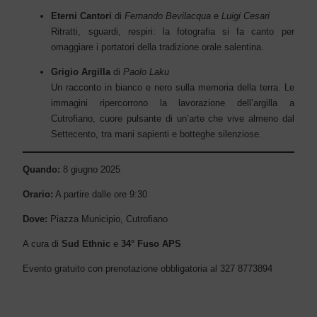
Eterni Cantori
di
Fernando Bevilacqua
e
Luigi Cesari
Ritratti, sguardi, respiri: la fotografia si fa canto per
omaggiare i portatori della tradizione orale salentina.
Grigio Argilla
di
Paolo Laku
Un racconto in bianco e nero sulla memoria della terra. Le
immagini ripercorrono la lavorazione dell’argilla a
Cutrofiano, cuore pulsante di un’arte che vive almeno dal
Settecento, tra mani sapienti e botteghe silenziose.
Quando:
8 giugno 2025
Orario:
A partire dalle ore 9:30
Dove:
Piazza Municipio, Cutrofiano
A cura di
Sud Ethnic
e
34° Fuso APS
Evento gratuito con prenotazione obbligatoria al 327 8773894