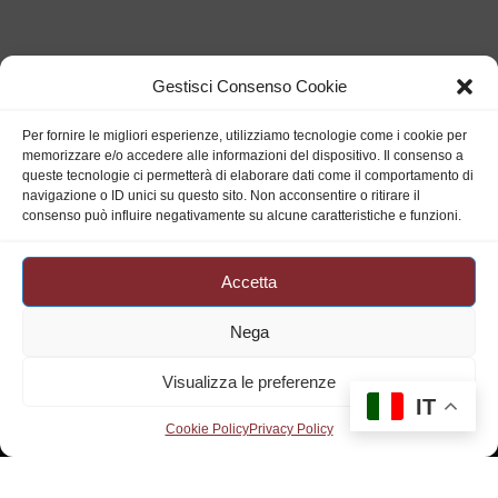
Gestisci Consenso Cookie
Per fornire le migliori esperienze, utilizziamo tecnologie come i cookie per
memorizzare e/o accedere alle informazioni del dispositivo. Il consenso a
queste tecnologie ci permetterà di elaborare dati come il comportamento di
Orari
navigazione o ID unici su questo sito. Non acconsentire o ritirare il
consenso può influire negativamente su alcune caratteristiche e funzioni.
Lunedì - venerdì
Mattina:
9:00-13:00
Pomeriggio:
15:00-20:00
Accetta
Museo della Ceramica
Sabato
e Biblioteca
Mattina:
9:00-13:00
Piazza Municipio,
Nega
73020 Cutrofiano (LE)
Seguici
Visualizza le preferenze
IT
Cookie Policy
Privacy Policy
Realizzato grazie al
finanziamento Next Generation
EU dell’Unione Europea.