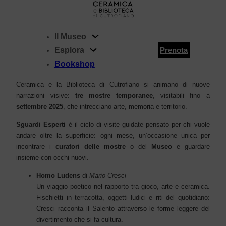
FERMO IMMAGINE | SGUARDI
Il Museo
ESPERTI
Esplora
Prenota
Bookshop
Con l’avvio della rassegna
FERMO IMMAGINE
, il Museo della
Ceramica e la Biblioteca di Cutrofiano si animano di nuove
narrazioni visive:
tre mostre temporanee
, visitabili fino a
settembre 2025
, che intrecciano arte, memoria e territorio.
Sguardi Esperti
è il ciclo di visite guidate pensato per chi vuole
andare oltre la superficie: ogni mese, un’occasione unica per
incontrare i
curatori delle mostre
o del
Museo
e guardare
insieme con occhi nuovi.
Homo Ludens
di
Mario Cresci
Un viaggio poetico nel rapporto tra gioco, arte e ceramica.
Fischietti in terracotta, oggetti ludici e riti del quotidiano:
Cresci racconta il Salento attraverso le forme leggere del
divertimento che si fa cultura.