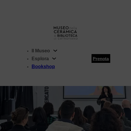
Cartella Stampa
I Loghi
Il Museo
Esplora
Prenota
Bookshop