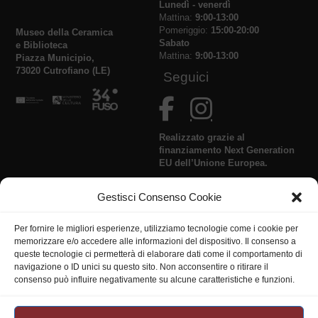
Lunedì - venerdì
Mattina:
9:00-13:00
Pomeriggio:
15:00-20:00
Museo della Ceramica
Sabato
e Biblioteca
Mattina:
9:00-13:00
Piazza Municipio,
73020 Cutrofiano (LE)
Seguici
Realizzato grazie al
finanziamento Next Generation
EU dell’Unione Europea.
Gestisci Consenso Cookie
Policy
Carta dei servizi
Per fornire le migliori esperienze, utilizziamo tecnologie come i cookie per
memorizzare e/o accedere alle informazioni del dispositivo. Il consenso a
queste tecnologie ci permetterà di elaborare dati come il comportamento di
navigazione o ID unici su questo sito. Non acconsentire o ritirare il
consenso può influire negativamente su alcune caratteristiche e funzioni.