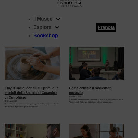
Il Museo
Tag:
Galattica
Esplora
Prenota
Bookshop
Come cambia il bookshop
Clay is More: conclusi i primi due
museale
moduli della Scuola di Ceramica
15 Giugno 2026
di Cutrofiano
È possibile immaginare un bookshop di rete? Il 24 febbraio scorso, al
30 Giugno 2026
Mercato della Cultura di Cutrofiano, abbiamo iniziato a…
Si è conclusa con entusiasmo la prima parte di Clay is More – Scuola
di Ceramica, il percorso gratuito promosso…